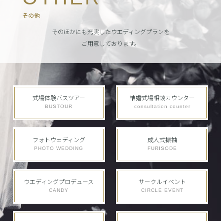
その他
そのほかにも充実したウエディングプランを
ご用意しております。
式場体験バスツアー
結婚式場相談カウンター
BUSTOUR
consultation counter
フォトウェディング
成人式振袖
PHOTO WEDDING
FURISODE
ウエディングプロデュース
サークルイベント
CANDY
CIRCLE EVENT